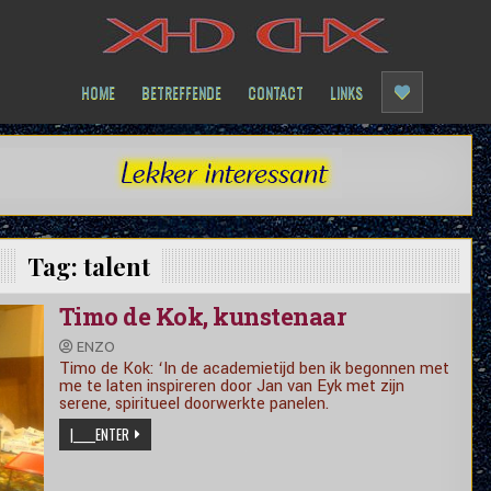
HOME
BETREFFENDE
CONTACT
LINKS
Tag:
talent
Timo de Kok, kunstenaar
ENZO
Timo de Kok: ‘In de academietijd ben ik begonnen met
me te laten inspireren door Jan van Eyk met zijn
serene, spiritueel doorwerkte panelen.
|_____ENTER