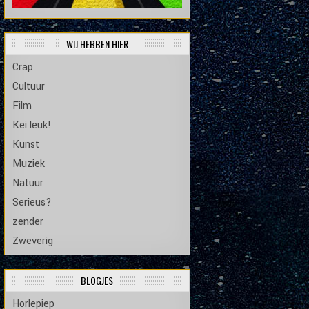
WIJ HEBBEN HIER
Crap
Cultuur
Film
Kei leuk!
Kunst
Muziek
Natuur
Serieus?
zender
Zweverig
BLOGJES
Horlepiep