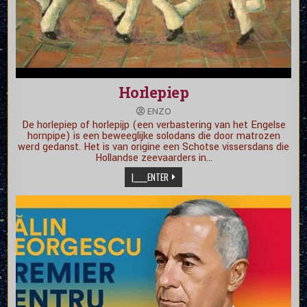
Horlepiep
ENZO
De horlepiep of horlepijp (een verbastering van het Engelse
hornpipe) is een beweeglijke solodans die door matrozen
werd gedanst. Het is van origine een Schotse vissersdans die
Hollandse zeevaarders in…
|_____ENTER