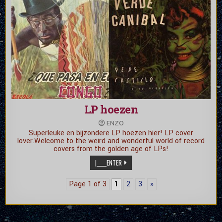
LP hoezen
ENZO
Superleuke en bijzondere LP hoezen hier! LP cover
lover.Welcome to the weird and wonderful world of record
covers from the golden age of LPs!
|_____ENTER
Page 1 of 3
1
2
3
»