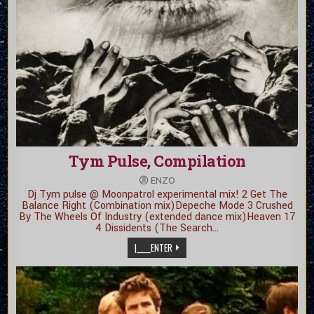
Tym Pulse, Compilation
ENZO
Dj Tym pulse @ Moonpatrol experimental mix! 2 Get The
Balance Right (Combination mix)Depeche Mode 3 Crushed
By The Wheels Of Industry (extended dance mix)Heaven 17
4 Dissidents (The Search…
|_____ENTER