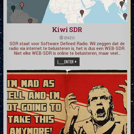
Kiwi SDR
ENZO
SDR staat voor Software Defined Radio. Wil zeggen dat de
radio via internet te beluisteren is, het is dus een WEB-SDR.
Niet elke WEB-SDR is online te beluisteren, maar veel…
|_____ENTER