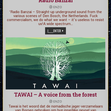
Radio Banzai
ENZO
‘Radio Banzai – Straight-up underground sound from the
various scenes of Den Bosch, the Netherlands. Fuck
commercialism, we do what we want – it’s useless to resist
us!A wide spectrum…
|_____ENTER
TAWAI – A voice from the forest
ENZO
Tawai is het woord dat de nomadische jager-verzamelaars
van Borneo gebruiken om hun innerlijke gevoel van