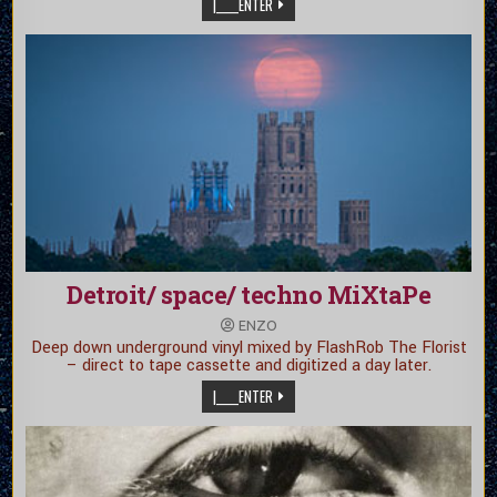
|_____ENTER
Detroit/ space/ techno MiXtaPe
ENZO
Deep down underground vinyl mixed by FlashRob The Florist
– direct to tape cassette and digitized a day later.
|_____ENTER