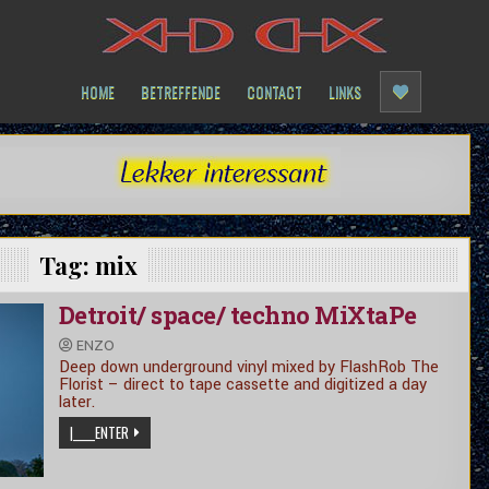
HOME
BETREFFENDE
CONTACT
LINKS
Tag:
mix
Detroit/ space/ techno MiXtaPe
ENZO
Deep down underground vinyl mixed by FlashRob The
Florist – direct to tape cassette and digitized a day
later.
|_____ENTER