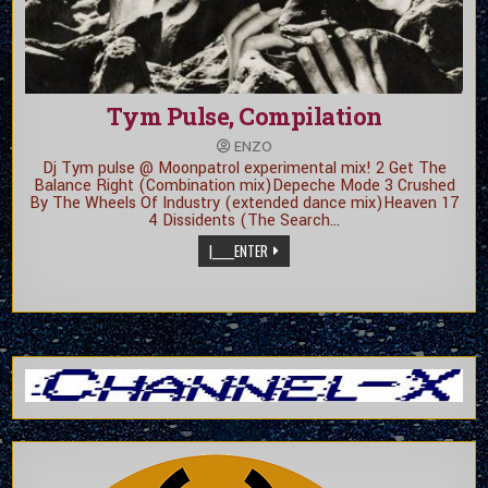
Tym Pulse, Compilation
ENZO
Dj Tym pulse @ Moonpatrol experimental mix! 2 Get The
Balance Right (Combination mix)Depeche Mode 3 Crushed
By The Wheels Of Industry (extended dance mix)Heaven 17
4 Dissidents (The Search…
|_____ENTER