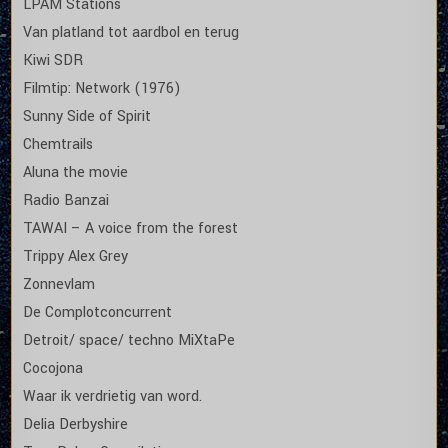
LPAM Stations
Van platland tot aardbol en terug
Kiwi SDR
Filmtip: Network (1976)
Sunny Side of Spirit
Chemtrails
Aluna the movie
Radio Banzai
TAWAI – A voice from the forest
Trippy Alex Grey
Zonnevlam
De Complotconcurrent
Detroit/ space/ techno MiXtaPe
Cocojona
Waar ik verdrietig van word.
Delia Derbyshire