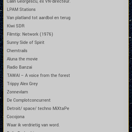
Calin Georgescu, ex VN-directeur.
LPAM Stations
Van platland tot aardbol en terug
Kiwi SDR
Filmtip: Network (1976)
Sunny Side of Spirit
Chemtrails
Aluna the movie
Radio Banzai
TAWAI – A voice from the forest
Trippy Alex Grey
Zonnevlam
De Complotconcurrent
Detroit/ space/ techno MiXtaPe
Cocojona
Waar ik verdrietig van word.