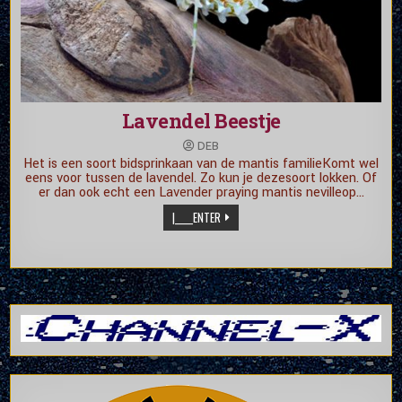
Lavendel Beestje
DEB
Het is een soort bidsprinkaan van de mantis familieKomt wel
eens voor tussen de lavendel. Zo kun je dezesoort lokken. Of
er dan ook echt een Lavender praying mantis nevilleop…
|_____ENTER