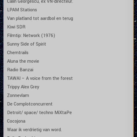
Calin Georgescu, ex VN-directeur.
LPAM Stations
Van platland tot aardbol en terug
Kiwi SDR
Filmtip: Network (1976)
Sunny Side of Spirit
Chemtrails
Aluna the movie
Radio Banzai
TAWAI – A voice from the forest
Trippy Alex Grey
Zonnevlam
De Complotconcurrent
Detroit/ space/ techno MiXtaPe
Cocojona
Waar ik verdrietig van word.