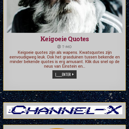
Keigoeie Quotes
T-MO
Keigoeie quotes zijn als wapens. Kwatsquotes zijn
eenvoudigweg leuk. Ook het grasduinen tussen bekende en
minder bekende quotes is erg amusant. Klik dus snel op de
neus van Einstein en…
|_____ENTER